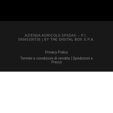
AZIENDA AGRICOLA SPADA© – P.I.:
04565100726 | BY
THE DIGITAL BOX S.P.A.
Privacy Policy
Termini e condizioni di vendita | Spedizioni e
Prezzi