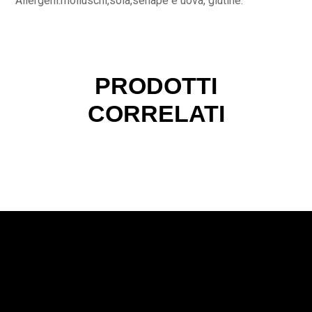
Allergeni:molluschi,soia,senape e uova, glutine.
PRODOTTI
CORRELATI