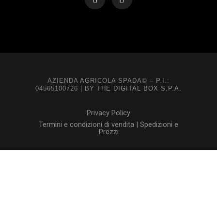
AZIENDA AGRICOLA SPADA© – P.I.:
04565100726 | BY
THE DIGITAL BOX S.P.A.
Privacy Policy
Termini e condizioni di vendita | Spedizioni e
Prezzi